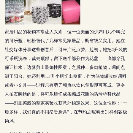
家居用品的花销常常让人头疼，但一位美丽的少妇用几个喝完
的可乐瓶，轻松替代了几样常见家居品，既省钱又实用。她在
社交媒体分享这些创意后，引来广泛点赞。起初，她把2升装的
可乐瓶洗净，裁去顶部，留下底半部分作为花盆——底部穿孔
保证排水，边缘剪出装饰性图案，之后种上多肉植物，瞬间点
缀了阳台。她还利用1.5升小瓶切出侧窗，作为储物罐收纳调料
或者小文具——过程只有剪刀和热水软化塑形即可完成。更令
人拍案叫绝的是，将可乐瓶切成条编成花瓶的防滑垫替代品
——割韭菜般的整家实验收获意外稳定效果。这位女性称：“一
瓶多样，我们真的不用昂贵厨具”，在节约之暇萌出别样创客极
简风。