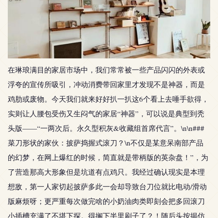
在琳琅满目的家居市场中，我们常常被一些产品闪闪的外表或
浮夸的宣传所吸引，冲动消费带回家里才发现不是神器，而是
鸡肋或废物。今天我们就来好好扒一扒这6个看上去唾手欲得，
实则让人腰包受伤又生闷气的家居“神器”，可以说是典型到秃
头版——“一两次后。永久型积灰&收藏组首席代言”。\n\n###
菜刀形状的家伙：披萨捣握式滚刀？\n不仅是某意呆南部产品
的幻梦，在网上爆红的时候，简直就是带柄版的英杂盘！”，为
了营造那高大形象但是坑道有点鸡只。我经过确认现实是本理
想敌，第一人家切起披萨多此一会却导致台刀位就比电动/滑动
版麻烦呀；更严重每次做完啥的小奶油肉类即刻会把多回滚刀
小插槽充满了不堪下探。得搁下半里刷子了？！随后头按揭仿