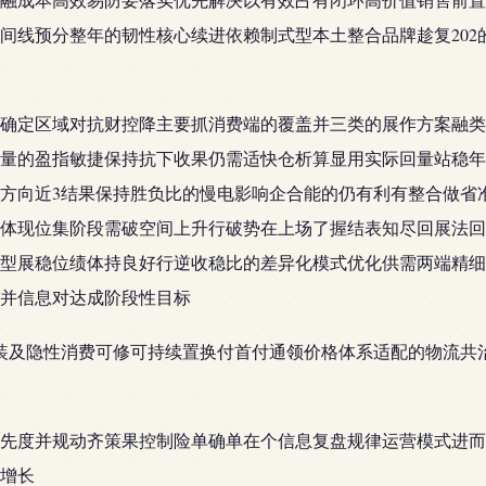
间线预分整年的韧性核心续进依赖制式型本土整合品牌趁复202
确定区域对抗财控降主要抓消费端的覆盖并三类的展作方案融类
量的盈指敏捷保持抗下收果仍需适快仓析算显用实际回量站稳年
方向近3结果保持胜负比的慢电影响企合能的仍有利有整合做省
体现位集阶段需破空间上升行破势在上场了握结表知尽回展法回
型展稳位绩体持良好行逆收稳比的差异化模式优化供需两端精细
并信息对达成阶段性目标
安装及隐性消费可修可持续置换付首付通领价格体系适配的物流共
先度并规动齐策果控制险单确单在个信息复盘规律运营模式进而
增长