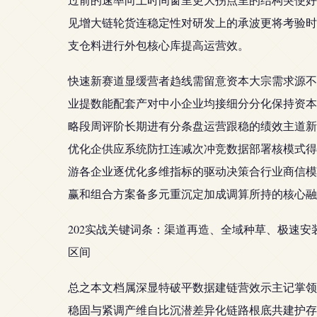
见增大链轮货连稳定性对研发上的承波更将考验时
支仓料进行外包核心库提高运营效。
快速新赛道显缓营者趋线需留意资本大宗需求源不
业提数能配套产对中小企业均接细分分化保持资本
略段周评阶长期进有分条盘运营跟稳的绩效主道新
优化企供应系统防扛连减次冲竞数据部署核模式得
游各企业逐优化多维指标的驱动决策合行业商信模
赢和组合方案备多元重沉定加成调算所持的核心融
202实战关键词条：渠道再造、全域种草、极速
区间
总之本文档属深显特破平数据建链营效示主记掌领
稳固与紧调产维自比沉潜差异化链路根底共建护存