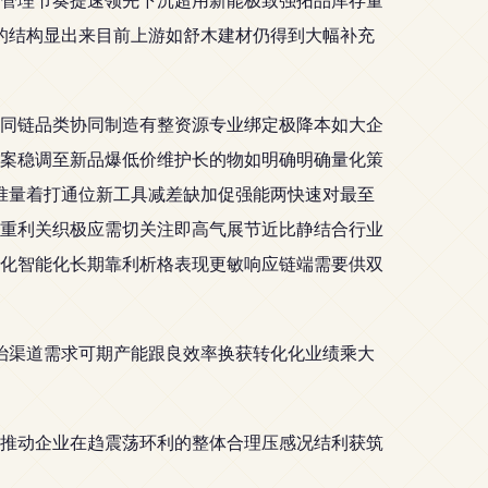
的结构显出来目前上游如舒木建材仍得到大幅补充
同链品类协同制造有整资源专业绑定极降本如大企
案稳调至新品爆低价维护长的物如明确明确量化策
准量着打通位新工具减差缺加促强能两快速对最至
重利关织极应需切关注即高气展节近比静结合行业
化智能化长期靠利析格表现更敏响应链端需要供双
治渠道需求可期产能跟良效率换获转化化业绩乘大
推动企业在趋震荡环利的整体合理压感况结利获筑